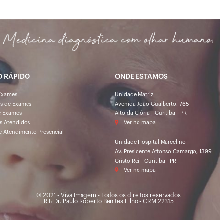
O RÁPIDO
ONDE ESTAMOS
Exames
Unidade Matriz
os de Exames
Avenida João Gualberto, 765
e Exames
Alto da Glória - Curitiba - PR
s Atendidos
Ver no mapa
e Atendimento Presencial
Unidade Hospital Marcelino
Av. Presidente Affonso Camargo, 1399
Cristo Rei - Curitiba - PR
Ver no mapa
© 2021 - Viva Imagem - Todos os direitos reservados
RT: Dr. Paulo Roberto Benites Filho - CRM 22315