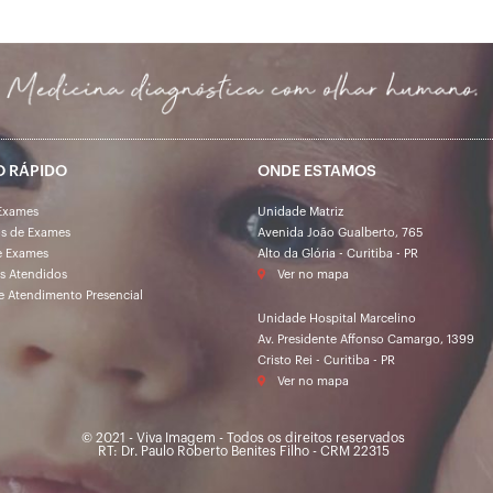
O RÁPIDO
ONDE ESTAMOS
Exames
Unidade Matriz
os de Exames
Avenida João Gualberto, 765
e Exames
Alto da Glória - Curitiba - PR
s Atendidos
Ver no mapa
e Atendimento Presencial
Unidade Hospital Marcelino
Av. Presidente Affonso Camargo, 1399
Cristo Rei - Curitiba - PR
Ver no mapa
© 2021 - Viva Imagem - Todos os direitos reservados
RT: Dr. Paulo Roberto Benites Filho - CRM 22315