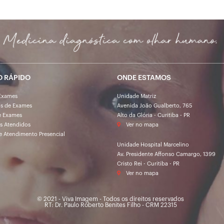
O RÁPIDO
ONDE ESTAMOS
Exames
Unidade Matriz
os de Exames
Avenida João Gualberto, 765
e Exames
Alto da Glória - Curitiba - PR
s Atendidos
Ver no mapa
e Atendimento Presencial
Unidade Hospital Marcelino
Av. Presidente Affonso Camargo, 1399
Cristo Rei - Curitiba - PR
Ver no mapa
© 2021 - Viva Imagem - Todos os direitos reservados
RT: Dr. Paulo Roberto Benites Filho - CRM 22315