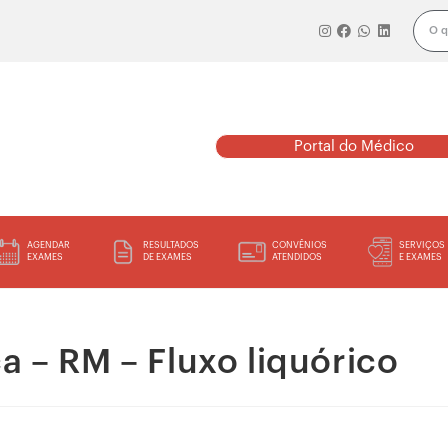
Portal do Médico
AGENDAR
RESULTADOS
CONVÊNIOS
SERVIÇOS
EXAMES
DE EXAMES
ATENDIDOS
E EXAMES
 – RM – Fluxo liquórico