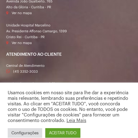
Avenida João Gualberto, 765
Alto da Glória - Curitiba - PR
Ver no mapa
Unidade Hospital Marcelino
Av. Presidente Affonso Camargo, 1399
Cristo Rei - Curitiba - PR
Ver no mapa
ATENDIMENTO AO CLIENTE
Central de Atendimento
(41) 3352-3033
Horário de Atendimento Telefônico
Segunda a sexta-feira das 7h às 19h40
Usamos cookies em nosso site para lhe dar a experiência
Sábado das 7h às 13h20
mais relevante, lembrando suas preferências e repetindo
visitas. Ao clicar em "ACEITAR TUDO", você concorda
com o uso de TODOS os cookies. No entanto, você pode
© 2021 - Viva Imagem - Todos os direitos reservados
visitar "Configurações de cookies" para fornecer um
RT: Dr. Paulo Roberto Benites Filho - CRM 22315
consentimento controlado.
Leia Mais
Serviço de Radiologia DMI Curitiba SS LTDA
CNPJ Matriz: 76.706.589/0001-00
Configurações
ACEITAR TUDO
CNPJ Filial: 76.706.589/0002-90