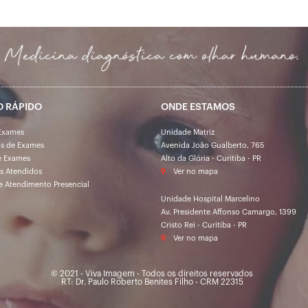
O RÁPIDO
ONDE ESTAMOS
Exames
Unidade Matriz
os de Exames
Avenida João Gualberto, 765
e Exames
Alto da Glória - Curitiba - PR
s Atendidos
Ver no mapa
e Atendimento Presencial
Unidade Hospital Marcelino
Av. Presidente Affonso Camargo, 1399
Cristo Rei - Curitiba - PR
Ver no mapa
© 2021 - Viva Imagem - Todos os direitos reservados
RT: Dr. Paulo Roberto Benites Filho - CRM 22315