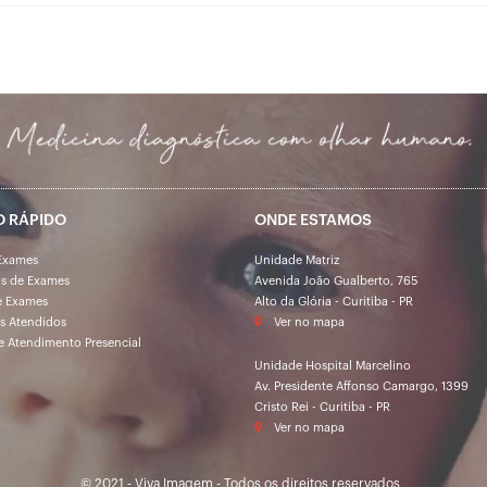
O RÁPIDO
ONDE ESTAMOS
Exames
Unidade Matriz
os de Exames
Avenida João Gualberto, 765
e Exames
Alto da Glória - Curitiba - PR
s Atendidos
Ver no mapa
e Atendimento Presencial
Unidade Hospital Marcelino
Av. Presidente Affonso Camargo, 1399
Cristo Rei - Curitiba - PR
Ver no mapa
© 2021 - Viva Imagem - Todos os direitos reservados