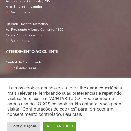
Avenida João Gualberto, 765
Alto da Glória - Curitiba - PR
Ver no mapa
Unidade Hospital Marcelino
Av. Presidente Affonso Camargo, 1399
Cristo Rei - Curitiba - PR
Ver no mapa
ATENDIMENTO AO CLIENTE
Central de Atendimento
(41) 3352-3033
Horário de Atendimento Telefônico
Segunda a sexta-feira das 7h às 19h40
Usamos cookies em nosso site para lhe dar a experiência
Sábado das 7h às 13h20
mais relevante, lembrando suas preferências e repetindo
visitas. Ao clicar em "ACEITAR TUDO", você concorda
com o uso de TODOS os cookies. No entanto, você pode
© 2021 - Viva Imagem - Todos os direitos reservados
visitar "Configurações de cookies" para fornecer um
RT: Dr. Paulo Roberto Benites Filho - CRM 22315
consentimento controlado.
Leia Mais
Serviço de Radiologia DMI Curitiba SS LTDA
CNPJ Matriz: 76.706.589/0001-00
Configurações
ACEITAR TUDO
CNPJ Filial: 76.706.589/0002-90