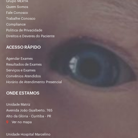
Grupo MERYA
Quem Somos
Fale Conosco
Trabalhe Conosco
Compliance
Política de Privacidade
Direitos e Deveres do Paciente
ACESSO RÁPIDO
Agendar Exames
Resultados de Exames
Serviços e Exames
Convênios Atendidos
Horário de Atendimento Presencial
ONDE ESTAMOS
Unidade Matriz
Avenida João Gualberto, 765
Alto da Glória - Curitiba - PR
Ver no mapa
Unidade Hospital Marcelino