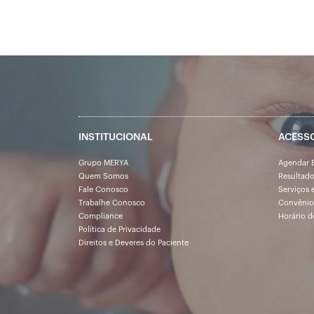
INSTITUCIONAL
ACESS
Grupo MERYA
Agendar 
Quem Somos
Resultad
Fale Conosco
Serviços 
Trabalhe Conosco
Convênio
Compliance
Horário d
Política de Privacidade
Direitos e Deveres do Paciente